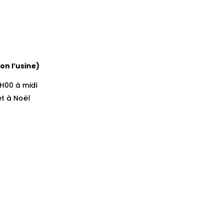
lon l’usine)
7H00 à midi
t à Noël
t