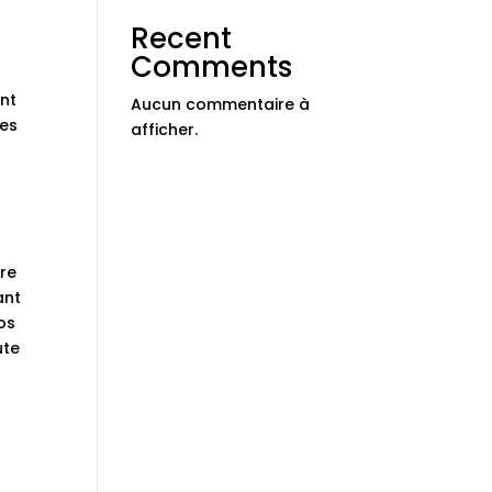
Recent
Comments
ent
Aucun commentaire à
les
afficher.
ure
ant
os
ute