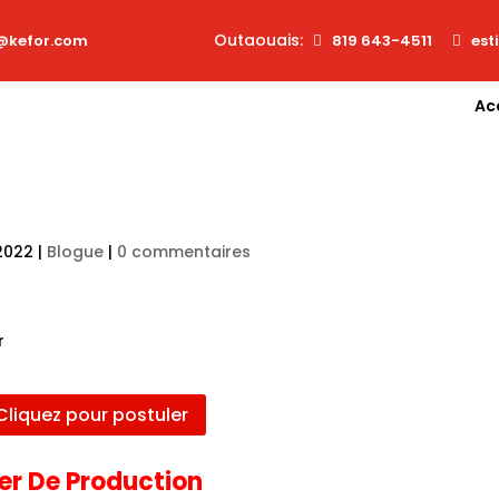
Outaouais:
@kefor.com
819 643-4511
est
Ac
2022
|
Blogue
|
0 commentaires
Cliquez pour postuler
ier De Production