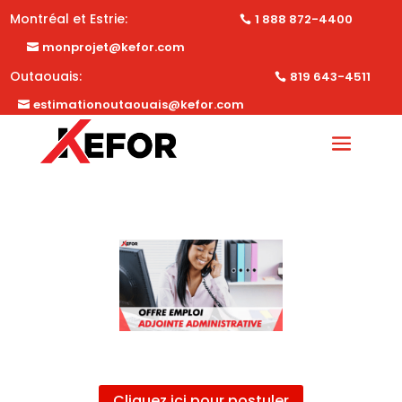
Montréal et Estrie:
1 888 872-4400
monprojet@kefor.com
Outaouais:
819 643-4511
estimationoutaouais@kefor.com
Cliquez ici pour postuler