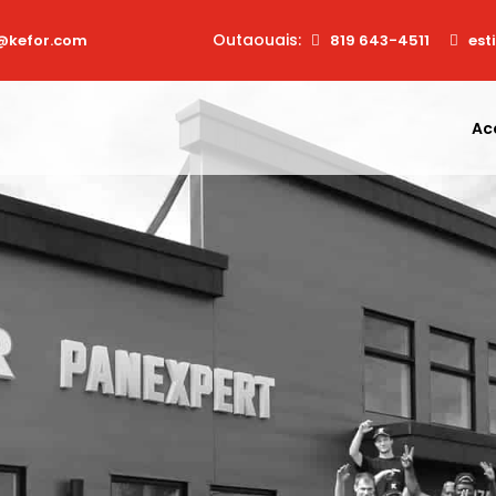
Outaouais:
@kefor.com
819 643-4511
est
Ac