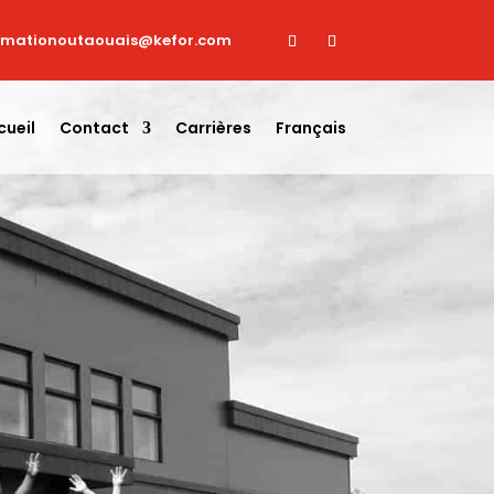
imationoutaouais@kefor.com
cueil
Contact
Carrières
Français