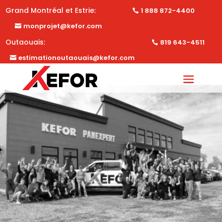
Grand Montréal et Estrie:
1 888 872-4400
monprojet@kefor.com
Outaouais:
819 643-4511
estimationoutaouais@kefor.com